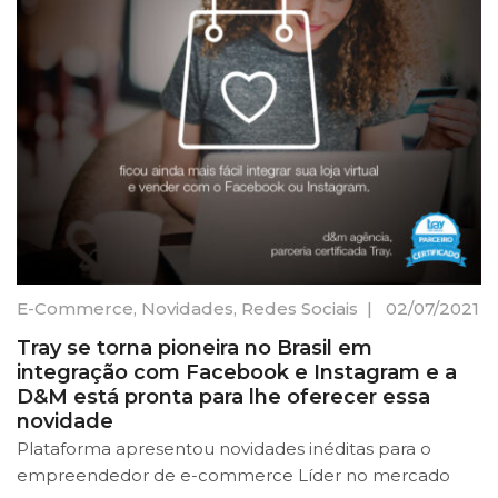
E-Commerce
,
Novidades
,
Redes Sociais
|
02/07/2021
Tray se torna pioneira no Brasil em
integração com Facebook e Instagram e a
D&M está pronta para lhe oferecer essa
novidade
Plataforma apresentou novidades inéditas para o
empreendedor de e-commerce Líder no mercado