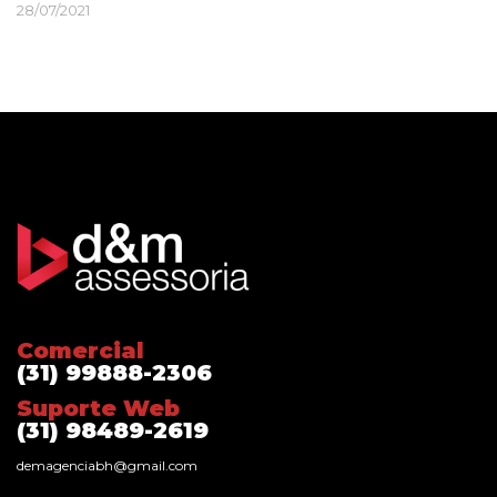
28/07/2021
Comercial
(31) 99888-2306
Suporte Web
(31) 98489-2619
demagenciabh@gmail.com